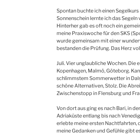
Spontan buchte ich einen Segelkurs 
Sonnenschein lernte ich das Segeln v
Hinterher gab es oft noch ein geme
meine Praxiswoche für den SKS (Spo
wurde gemeinsam mit einer wundervo
bestanden die Prüfung. Das Herz vol
Juli. Vier unglaubliche Wochen. Die
Kopenhagen, Malmö, Göteborg. Kan
schlimmstem Sommerwetter in Dalslan
schöne Alternativen, Stolz. Die Abrei
Zwischenstopp in Flensburg und Fran
Von dort aus ging es nach Bari, in de
Adriaküste entlang bis nach Venedi
erlebte meine ersten Nachtfahrten, 
meine Gedanken und Gefühle gibt e