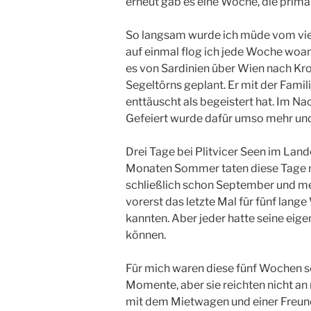
erneut gab es eine Woche, die prim
So langsam wurde ich müde vom vielen
auf einmal flog ich jede Woche woan
es von Sardinien über Wien nach Kro
Segeltörns geplant. Er mit der Famili
enttäuscht als begeistert hat. Im Nac
Gefeiert wurde dafür umso mehr un
Drei Tage bei Plitvicer Seen im Land
Monaten Sommer taten diese Tage mi
schließlich schon September und mei
vorerst das letzte Mal für fünf lang
kannten. Aber jeder hatte seine eig
können.
Für mich waren diese fünf Wochen se
Momente, aber sie reichten nicht an 
mit dem Mietwagen und einer Freund