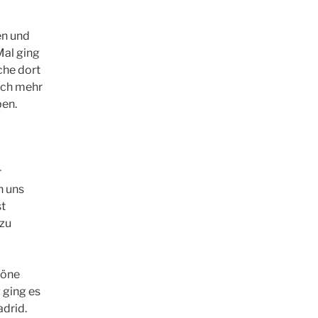
en und
Mal ging
che dort
mich mehr
ben.
r
h uns
st
 zu
höne
 ging es
drid.