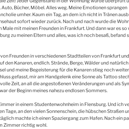
nale Zeit! Jeder Gegenstand in der Wohnung wurde überprüft 
. Auto, Bücher, Möbel. Alles weg. Meine Emotionen sprangen
cholie umher. Kaum ein Tag, an dem ich nicht in Tränen ausb
änsehaut sofort wieder zurück. Nach und nach wurde die Woh
ten Male mit meinen Freunden in Frankfurt. Und dann war es so 
urg zu meinen Eltern und alles, was ich noch besaß, befand s
s von Freunden in verschiedenen Stadtteilen von Frankfurt und
auf den Kanaren, endlich. Strände, Berge, Wälder und natürlich
nsel und meine Begeisterung für die Kanaren stieg noch weiter.
chluss gefasst, mir am Handgelenk eine Sonne als Tattoo stec
volle Zeit, an all die angestoßenen Veränderungen und als Sy
s war der Beginn meines nahezu endlosen Sommers.
-Zimmer in einem Studentenwohnheim in Flensburg. Und ich ve
en Tage, an den vielen Sonnenschein, die hübschen Straßen u
 täglich machte ich einen Spaziergang zum Hafen. Nach ein pa
m Zimmer richtig wohl.