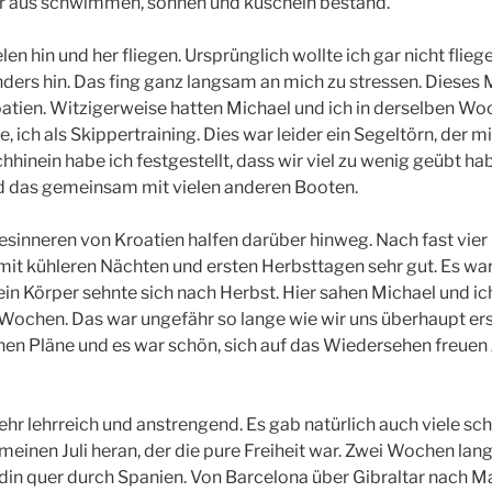
är aus schwimmen, sonnen und kuscheln bestand.
 hin und her fliegen. Ursprünglich wollte ich gar nicht flieg
ders hin. Das fing ganz langsam an mich zu stressen. Dieses 
atien. Witzigerweise hatten Michael und ich in derselben Wo
e, ich als Skippertraining. Dies war leider ein Segeltörn, der 
hhinein habe ich festgestellt, dass wir viel zu wenig geübt ha
d das gemeinsam mit vielen anderen Booten.
esinneren von Kroatien halfen darüber hinweg. Nach fast vier
t kühleren Nächten und ersten Herbsttagen sehr gut. Es wa
n Körper sehnte sich nach Herbst. Hier sahen Michael und ic
e Wochen. Das war ungefähr so lange wie wir uns überhaupt er
enen Pläne und es war schön, sich auf das Wiedersehen freuen
hr lehrreich und anstrengend. Es gab natürlich auch viele sc
meinen Juli heran, der die pure Freiheit war. Zwei Wochen lang
in quer durch Spanien. Von Barcelona über Gibraltar nach Ma