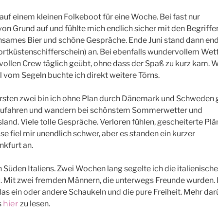
auf einem kleinen Folkeboot für eine Woche. Bei fast nur
on Grund auf und fühlte mich endlich sicher mit den Begriffe
insames Bier und schöne Gespräche. Ende Juni stand dann end
rtküstenschifferschein) an. Bei ebenfalls wundervollem Wet
llen Crew täglich geübt, ohne dass der Spaß zu kurz kam. Wi
l vom Segeln buchte ich direkt weitere Törns.
 ersten zwei bin ich ohne Plan durch Dänemark und Schweden g
ufahren und wandern bei schönstem Sommerwetter und
d. Viele tolle Gespräche. Verloren fühlen, gescheiterte Plä
se fiel mir unendlich schwer, aber es standen ein kurzer
kfurt an.
n Süden Italiens. Zwei Wochen lang segelte ich die italienische
g. Mit zwei fremden Männern, die unterwegs Freunde wurden. 
das ein oder andere Schaukeln und die pure Freiheit. Mehr da
s
hier
zu lesen.