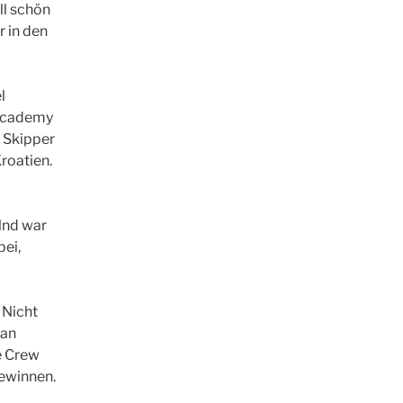
ll schön
 in den
l
 Academy
: Skipper
roatien.
lnd war
bei,
 Nicht
 an
e Crew
ewinnen.