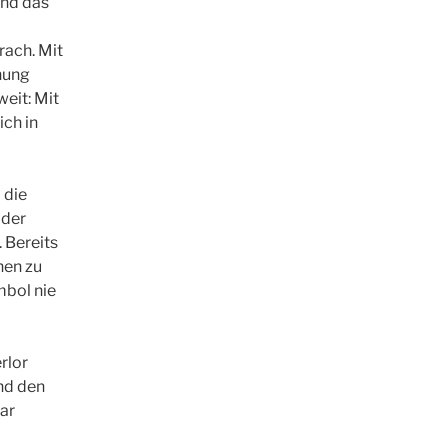
und das
rach. Mit
nung
weit: Mit
ich in
 die
 der
 Bereits
hen zu
mbol nie
rlor
nd den
ar