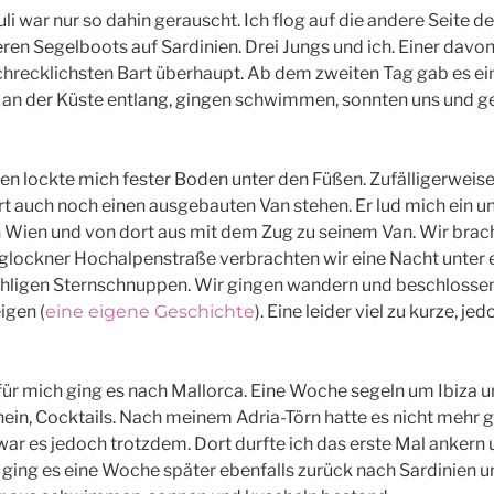
li war nur so dahin gerauscht. Ich flog auf die andere Seite d
ren Segelboots auf Sardinien. Drei Jungs und ich. Einer davo
recklichsten Bart überhaupt. Ab dem zweiten Tag gab es ein 
h an der Küste entlang, gingen schwimmen, sonnten uns und 
en lockte mich fester Boden unter den Füßen. Zufälligerwei
rt auch noch einen ausgebauten Van stehen. Er lud mich ein u
Wien und von dort aus mit dem Zug zu seinem Van. Wir brac
ßglockner Hochalpenstraße verbrachten wir eine Nacht unter
hligen Sternschnuppen. Wir gingen wandern und beschlossen
igen (
eine eigene Geschichte
). Eine leider viel zu kurze, je
 für mich ging es nach Mallorca. Eine Woche segeln um Ibiza 
in, Cocktails. Nach meinem Adria-Törn hatte es nicht mehr 
war es jedoch trotzdem. Dort durfte ich das erste Mal ankern
a ging es eine Woche später ebenfalls zurück nach Sardinien 