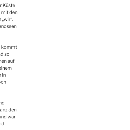
er Küste
n mit den
„wir“.
genossen
se kommt
nd so
hen auf
 einem
 in
doch
und
ganz den
 und war
und