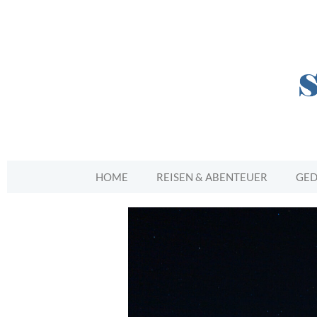
HOME
REISEN & ABENTEUER
GED