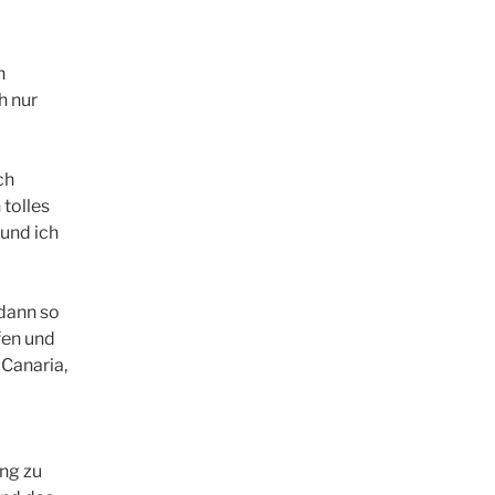
n
h nur
ch
 tolles
und ich
 dann so
fen und
 Canaria,
ng zu