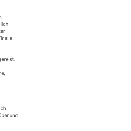
n.
lich
ter
r alle
ereist.
ne,
Ich
rüber und