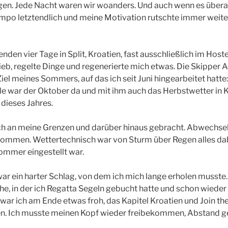
egen. Jede Nacht waren wir woanders. Und auch wenn es übera
mpo letztendlich und meine Motivation rutschte immer weiter
den vier Tage in Split, Kroatien, fast ausschließlich im Hoste
rieb, regelte Dinge und regenerierte mich etwas. Die Skipper
iel meines Sommers, auf das ich seit Juni hingearbeitet hatte
ile war der Oktober da und mit ihm auch das Herbstwetter in K
 dieses Jahres.
ch an meine Grenzen und darüber hinaus gebracht. Abwechse
lkommen. Wettertechnisch war von Sturm über Regen alles da
ommer eingestellt war.
r ein harter Schlag, von dem ich mich lange erholen musste.
he, in der ich Regatta Segeln gebucht hatte und schon wieder
ar ich am Ende etwas froh, das Kapitel Kroatien und Join th
nen. Ich musste meinen Kopf wieder freibekommen, Abstand g